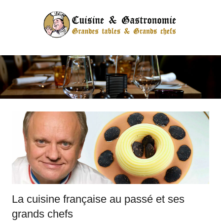
Skip
to
content
latableduhuit.fr
Just
another
seonetworkaccess28
Sites
site
La cuisine française au passé et ses
grands chefs