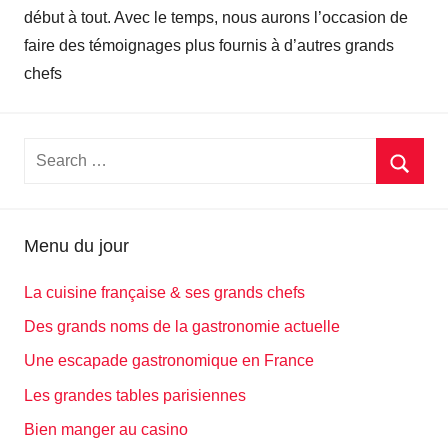
début à tout. Avec le temps, nous aurons l’occasion de
faire des témoignages plus fournis à d’autres grands
chefs
S
S
e
e
a
a
r
Menu du jour
r
c
c
h
La cuisine française & ses grands chefs
h
f
Des grands noms de la gastronomie actuelle
o
Une escapade gastronomique en France
r
Les grandes tables parisiennes
:
Bien manger au casino